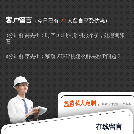
客户留言
（今日已有
22
人留言享受优惠）
3分钟前 高先生：时产200吨制砂机报个价，处理鹅卵
石
8分钟前 李先生：移动式破碎机怎么解决粉尘问题？
13分钟前 徐女士：需要制砂机，南宁能看制砂现场
吗？
16分钟前 程先生：破碎生产线出个方案及报价，有什
么售后服务？
免费私人定制，
获取适合您的生产方案
22分钟前 郑女士：想了解时产500吨锤破，加工石灰石
在线留言
31分钟前 吴先生：成套石头破碎设备有吗？给个详细