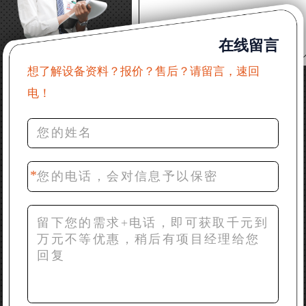
22分钟前 郑女士：想了解时产500吨锤破，加工石灰石
在线留言
31分钟前 吴先生：成套石头破碎设备有吗？给个详细
产品资料
想了解设备资料？报价？售后？请留言，速回
电！
36分钟前 罗先生：每小时100吨左右的鄂破和反击破，
推荐下型号
42分钟前 梁先生：膨润土磨到200目，用什么磨粉设
备？