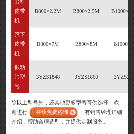
出料
皮带
B800×2.2M
B800×2.5M
B1000×2
机
筛下
皮带
B800×7M
B800×8M
B1000×
机
振动
筛型
3YZS1848
3YZS1860
3YZS21
号
除以上型号外，还其他更多型号可供选择，欢
迎进行
在线免费咨询
，有销售经理详细
介绍，帮助合理选型，并提供定制服务。