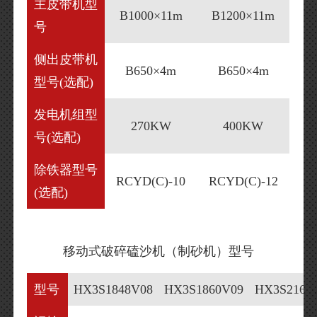
主皮带机型
B1000×11m
B1200×11m
号
侧出皮带机
B650×4m
B650×4m
型号(选配)
发电机组型
270KW
400KW
号(选配)
除铁器型号
RCYD(C)-10
RCYD(C)-12
(选配)
移动式破碎磕沙机（制砂机）型号
型号
HX3S1848V08
HX3S1860V09
HX3S2160