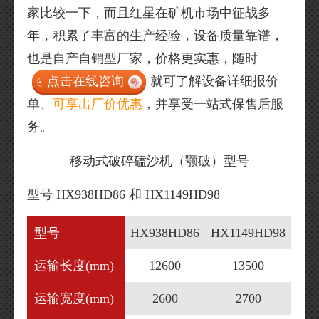
家比较一下，而且红星在矿机市场中征战多
年，积累了丰富的生产经验，设备质量靠谱，
也是自产自销型厂家，价格更实惠，随时
点击在线咨询
就可了解设备详细报价
单、
可享出厂价优惠
，并享受一站式保售后服
务。
移动式破碎磕沙机（颚破）型号
型号 HX938HD86 和 HX1149HD98
型号
HX938HD86
HX1149HD98
运输长度(mm)
12600
13500
运输宽度(mm)
2600
2700