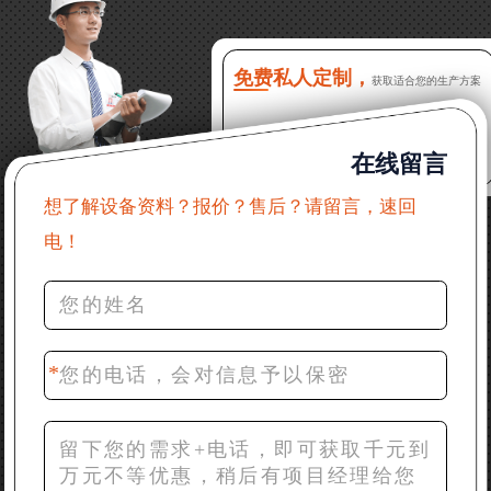
16分钟前 程先生：破碎生产线出个方案及报价，有什
么售后服务？
免费私人定制，
获取适合您的生产方案
22分钟前 郑女士：想了解时产500吨锤破，加工石灰石
在线留言
31分钟前 吴先生：成套石头破碎设备有吗？给个详细
产品资料
想了解设备资料？报价？售后？请留言，速回
电！
36分钟前 罗先生：每小时100吨左右的鄂破和反击破，
推荐下型号
42分钟前 梁先生：膨润土磨到200目，用什么磨粉设
备？