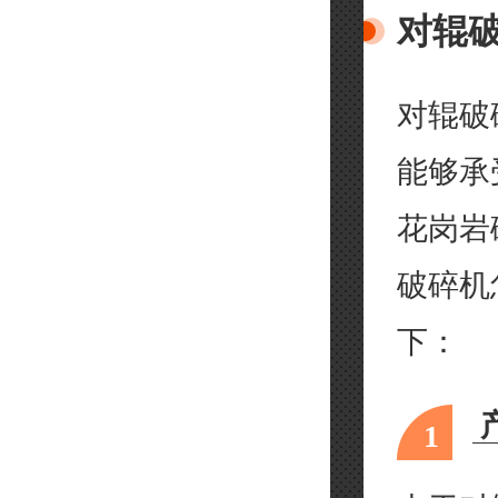
对辊
对辊破
能够承
花岗岩
破碎机
下：
1