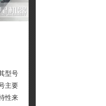
其型号
号主要
特性来