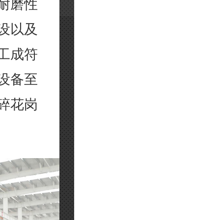
耐磨性
设以及
工成符
设备至
碎花岗