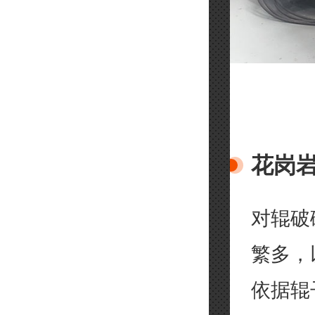
花岗
对辊破
繁多，
依据辊