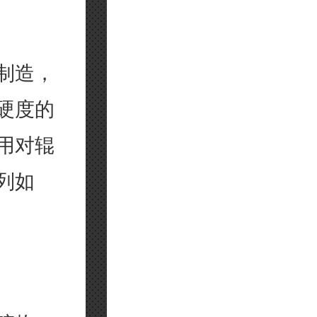
？
制造，
硬度的
用对辊
列如