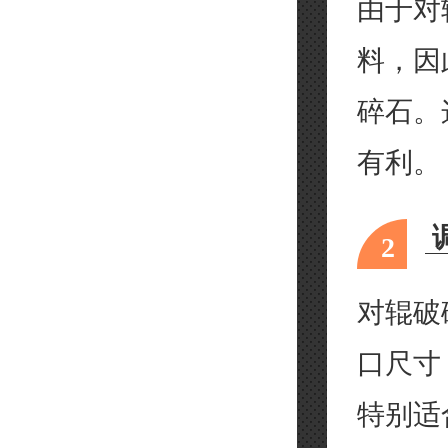
由于对
料，因
碎石。
有利。
2
对辊破
口尺寸
特别适