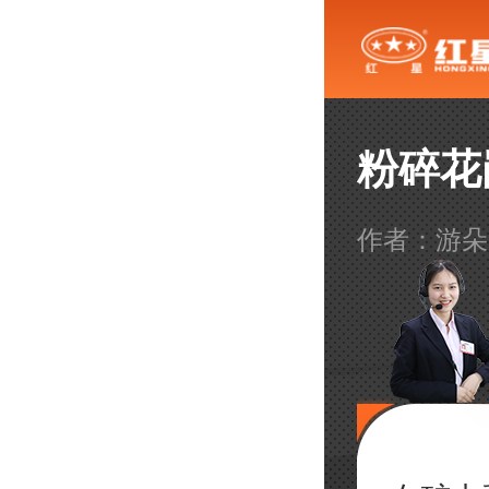
粉碎花
作者：游朵