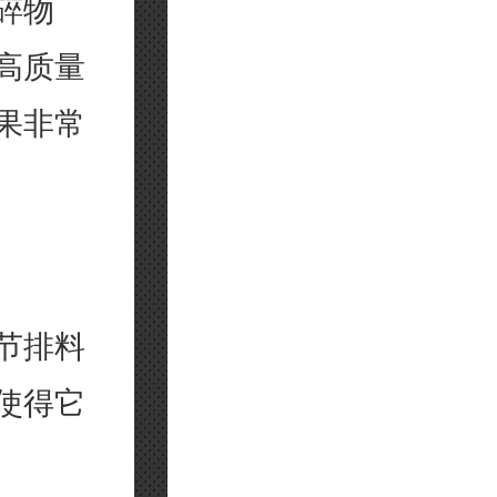
碎物
高质量
果非常
节排料
使得它