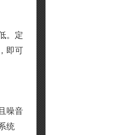
低。定
，即可
且噪音
系统