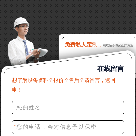
13分钟前 徐女士：需要制砂机，南宁能看制砂现场
吗？
16分钟前 程先生：破碎生产线出个方案及报价，有什
么售后服务？
免费私人定制，
获取适合您的生产方案
22分钟前 郑女士：想了解时产500吨锤破，加工石灰石
在线留言
31分钟前 吴先生：成套石头破碎设备有吗？给个详细
产品资料
想了解设备资料？报价？售后？请留言，速回
电！
36分钟前 罗先生：每小时100吨左右的鄂破和反击破，
推荐下型号
42分钟前 梁先生：膨润土磨到200目，用什么磨粉设
备？