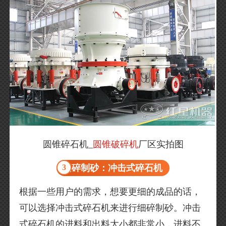
圆锥碎石机_
圆锥破碎机
厂区实拍图
3
细碎制砂：冲击式碎石机
根据一些用户的需求，想要更细的成品的话，
可以选择冲击式碎石机来进行细碎制砂。冲击
式碎石机的进料和出料大小都非常小，进料不