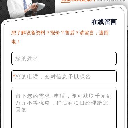
22分钟前 郑女士：想了解时产500吨锤破，加工石灰石
在线留言
31分钟前 吴先生：成套石头破碎设备有吗？给个详细
产品资料
想了解设备资料？报价？售后？请留言，速回
电！
36分钟前 罗先生：每小时100吨左右的鄂破和反击破，
推荐下型号
42分钟前 梁先生：膨润土磨到200目，用什么磨粉设
备？