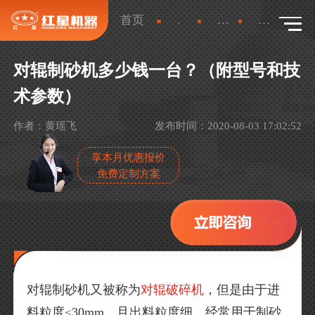
首页
新闻
产品新闻
详情
对辊制砂机多少钱一台？（附型号和技
术参数）
作者：黄瑶飞
发布时间：2020-08-03 17:02:52
享本月优惠报价
免费定制方案
对辊制砂机又被称为
对辊破碎机
，但是由于进
料粒度≤30mm，且出料粒度细，经常用于制砂