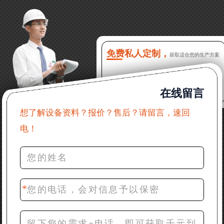
13分钟前 徐女士：需要制砂机，南宁能看制砂现场
吗？
16分钟前 程先生：破碎生产线出个方案及报价，有什
么售后服务？
免费私人定制，
获取适合您的生产方案
22分钟前 郑女士：想了解时产500吨锤破，加工石灰石
在线留言
31分钟前 吴先生：成套石头破碎设备有吗？给个详细
产品资料
想了解设备资料？报价？售后？请留言，速回
电！
36分钟前 罗先生：每小时100吨左右的鄂破和反击破，
推荐下型号
42分钟前 梁先生：膨润土磨到200目，用什么磨粉设
备？