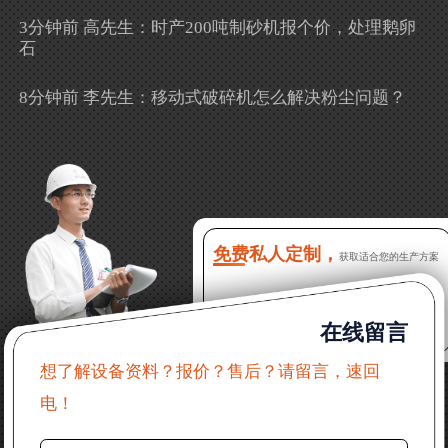
3分钟前 高先生：时产200吨制砂机报个价，处理鹅卵
石
8分钟前 李先生：移动式破碎机怎么解决粉尘问题？
13分钟前 徐女士：需要制砂机，南宁能看制砂现场
吗？
16分钟前 程先生：破碎生产线出个方案及报价，有什
么售后服务？
免费私人定制，
获取适合您的生产方案
22分钟前 郑女士：想了解时产500吨锤破，加工石灰石
在线留言
31分钟前 吴先生：成套石头破碎设备有吗？给个详细
产品资料
想了解设备资料？报价？售后？请留言，速回
电！
36分钟前 罗先生：每小时100吨左右的鄂破和反击破，
推荐下型号