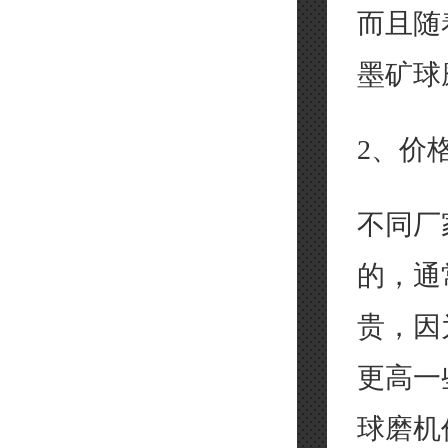
而且随
墨矿球
2、价
不同厂
的，通
贵，因
更高一
球磨机