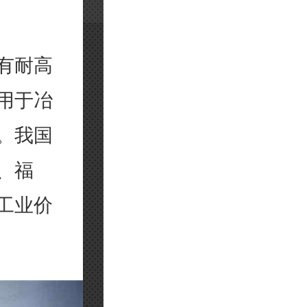
有耐高
用于冶
。我国
、福
工业价