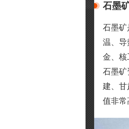
石墨
石墨矿
温、导
金、核
石墨矿
建、甘
值非常