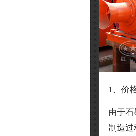
1、价
由于石
制造过