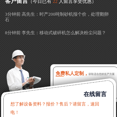
客户留言
（今日已有
22
人留言享受优惠）
3分钟前 高先生：时产200吨制砂机报个价，处理鹅卵
石
8分钟前 李先生：移动式破碎机怎么解决粉尘问题？
13分钟前 徐女士：需要制砂机，南宁能看制砂现场
吗？
16分钟前 程先生：破碎生产线出个方案及报价，有什
么售后服务？
免费私人定制，
获取适合您的生产方案
22分钟前 郑女士：想了解时产500吨锤破，加工石灰石
在线留言
31分钟前 吴先生：成套石头破碎设备有吗？给个详细
产品资料
想了解设备资料？报价？售后？请留言，速回
电！
36分钟前 罗先生：每小时100吨左右的鄂破和反击破，