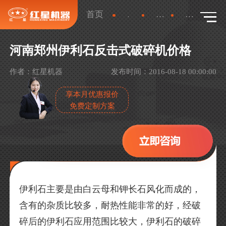
首页
新闻
产品新闻
详情
河南郑州伊利石反击式破碎机价格
作者：红星机器
发布时间：2016-08-18 00:00:00
享本月优惠报价
免费定制方案
伊利石主要是由白云母和钾长石风化而成的，
含有的杂质比较多，耐热性能非常的好，经破
碎后的伊利石应用范围比较大，伊利石的破碎